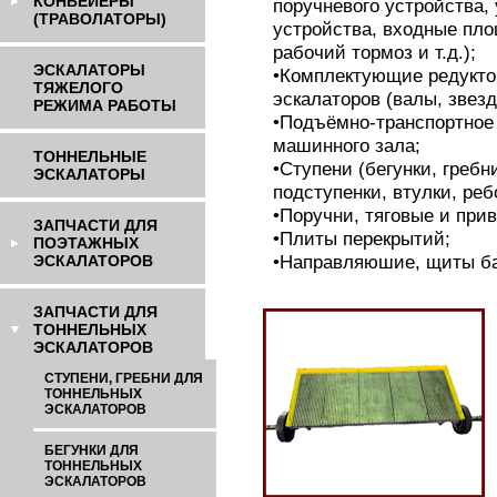
КОНВЕЙЕРЫ
поручневого устройства, 
(ТРАВОЛАТОРЫ)
устройства, входные пл
рабочий тормоз и т.д.);
ЭСКАЛАТОРЫ
•Комплектующие редукто
ТЯЖЕЛОГО
эскалаторов (валы, звездо
РЕЖИМА РАБОТЫ
•Подъёмно-транспортное
машинного зала;
ТОННЕЛЬНЫЕ
•Ступени (бегунки, гребн
ЭСКАЛАТОРЫ
подступенки, втулки, реб
•Поручни, тяговые и при
ЗАПЧАСТИ ДЛЯ
•Плиты перекрытий;
ПОЭТАЖНЫХ
•Направляюшие, щиты ба
ЭСКАЛАТОРОВ
ЗАПЧАСТИ ДЛЯ
ТОННЕЛЬНЫХ
ЭСКАЛАТОРОВ
СТУПЕНИ, ГРЕБНИ ДЛЯ
ТОННЕЛЬНЫХ
ЭСКАЛАТОРОВ
БЕГУНКИ ДЛЯ
ТОННЕЛЬНЫХ
ЭСКАЛАТОРОВ