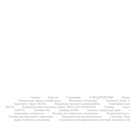
|
Главная
|
Новости
|
О компании
|
О ПРЕДПРИЯТИИ
|
Напиш
|
Специальная оценка условий труда
|
Поэтажные эскалаторы
|
Эскалатор Латрэс 
|
Траволатор Латрэс ПК120
|
Эскалаторы тяжелого режима работы
|
Тоннельные эска
ПК120
|
Комплектующие эскалатора Латрэс ЭП30-51М (ЭП30-91М)
|
Ступени
|
Поруч
ЛАТРЭС
|
Гребенки Otis
|
Гребенки KONE
|
Тяговые и приводные цепи
|
тоннельных эскалаторов
|
Бегунки для тоннельных эскалаторов
|
Вспомогательное о
|
Система дистанционного управления
|
Перекрыватели пассажиропотока
|
Светофор/ Указ
экран (отсекатель) эскалатора
|
Стерилизатор (обеззараживатель) поручней эскалатора Л