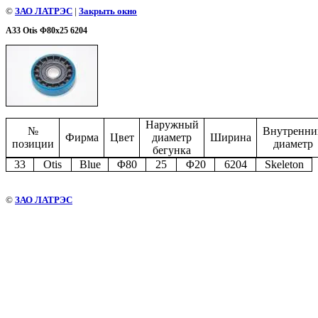
©
ЗАО ЛАТРЭС
|
Закрыть окно
A33 Otis Φ80x25 6204
Наружный
№
Внутренни
Фирма
Цвет
диаметр
Ширина
позиции
диаметр
бегунка
33
Otis
Blue
Φ
80
25
Φ
20
6
204
Skeleton
©
ЗАО ЛАТРЭС