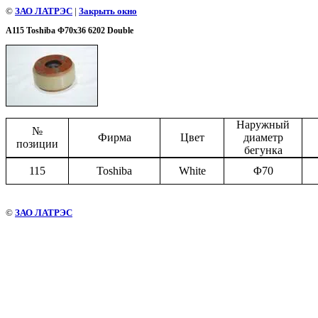
©
ЗАО ЛАТРЭС
|
Закрыть окно
A115 Toshiba Φ70x36 6202 Double
Наружный
№
Фирма
Цвет
диаметр
позиции
бегунка
115
Toshiba
White
Φ
70
©
ЗАО ЛАТРЭС