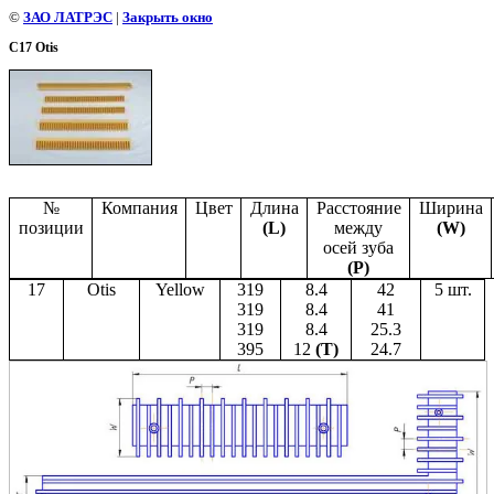
©
ЗАО ЛАТРЭС
|
Закрыть окно
С17 Otis
№
Компания
Цвет
Длина
Расстояние
Ширина
позиции
(
L
)
между
(
W
)
осей зуба
(Р)
17
Otis
Yellow
319
8.4
42
5
шт.
319
8.4
41
319
8.4
25.3
395
12
(
T
)
24.7