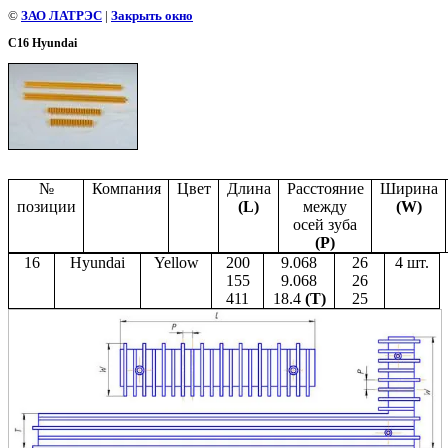
©
ЗАО ЛАТРЭС
|
Закрыть окно
С16 Hyundai
№
Компания
Цвет
Длина
Расстояние
Ширина
позиции
(
L
)
между
(
W
)
осей зуба
(Р)
16
Hyundai
Yellow
200
9.068
26
4
шт.
155
9.068
26
411
18.4
(
T
)
25