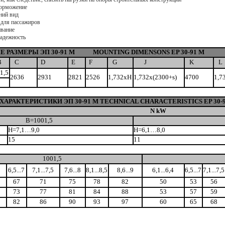
торможение
ний вид
 для пассажиров
ивание
надежность
 РАЗМЕРЫ ЭП 30-91 М MOUNTING DIMENSONS EP 30-91 M
В
C
D
E
F
G
J
K
L
1,5
2636
2931
2821
2526
1,732xH
1,732x(2300+s)
4700
1,7
АРАКТЕРИСТИКИ ЭП 30-91 М TECHNICAL CHARACTERISTICS EP 30-
N kW
B=1001,5
H=7,1…9,0
H=6,1…8,0
15
11
1001,5
6,5...7
7,1...7,5
7,6...8
8,1...8,5
8,6...9
6,1...6,4
6,5...7
7,1...7,5
67
71
75
78
82
50
53
56
73
77
81
84
88
53
57
59
82
86
90
93
97
60
65
68