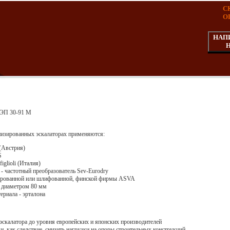
С
О
НАП
 ЭП 30-91 М
низированных эскалаторах применяются:
(Австрия)
S
iglioli (Италия)
 - частотный преобразователь Sev-Eurodry
лированной или шлифованной, финской фирмы ASVA
и диаметром 80 мм
ериала - эрталона
скалатора до уровня европейских и японских производителей
 и, как следствие, снизить нагрузки на опоры строительных конструкций