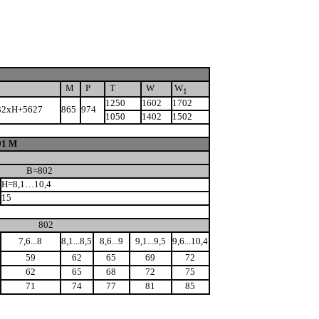
M
P
T
W
W
1
1250
1602
1702
32xH+5627
865
974
1050
1402
1502
91 M
B=802
H=8,1…10,4
15
802
7,6...8
8,1...8,5
8,6...9
9,1...9,5
9,6...10,4
59
62
65
69
72
62
65
68
72
75
71
74
77
81
85