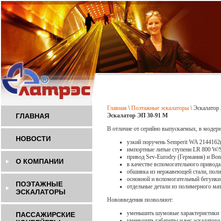
Главная
\
Поэтажные эскалаторы
\
Эскалатор
ГЛАВНАЯ
Эскалатор ЭП 30-91
М
В отличие от серийно выпускаемых, в модер
НОВОСТИ
узкий поручень Semperit WA 2144162
импортные литые ступени LR 800 W/
привод Sev-Eurodry (Германия) и Bonf
О КОМПАНИИ
в качестве вспомогательного привода
обшивка из нержавеющей стали, по
основной и вспомогательный бегунк
ПОЭТАЖНЫЕ
отдельные детали из полимерного мат
ЭСКАЛАТОРЫ
Нововведения позволяют:
уменьшить шумовые характеристики э
ПАССАЖИРСКИЕ
уменьшить габариты и вес эскалатора