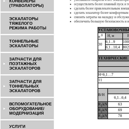
КОНВЕЙЕРЫ
осуществлять более плавный пуск и 
(ТРАВОЛАТОРЫ)
сделать более привлекательным внеш
сделать эскалатор более комфортным
снизить затраты на наладку и обслуж
ЭСКАЛАТОРЫ
обеспечить большую безопасность и 
ТЯЖЕЛОГО
РЕЖИМА РАБОТЫ
УСТАНОВОЧНЫЕ
0
Н, м
α
ТОННЕЛЬНЫЕ
6,1...9
100
30
ЭСКАЛАТОРЫ
6,1...10,4
802
ТЕХНИЧЕСКИЕ Х
ЗАПЧАСТИ ДЛЯ
ПОЭТАЖНЫХ
ЭСКАЛАТОРОВ
H=6,1…7
11
ЗАПЧАСТИ ДЛЯ
ТОННЕЛЬНЫХ
ЭСКАЛАТОРОВ
B/H
6,1...6,4
ВСПОМОГАТЕЛЬНОЕ
R
kN
63
1
ОБОРУДОВАНИЕ/
R
kN
69
2
МОДЕРНИЗАЦИЯ
R
kN
78
3
УСЛУГИ